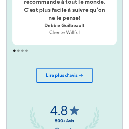
recommande à tout le monde.
C
C’est plus facile à suivre qu’on
s
ne le pense!
Debbie Guilbeault
Cliente Willful
Lire plus d’avis →