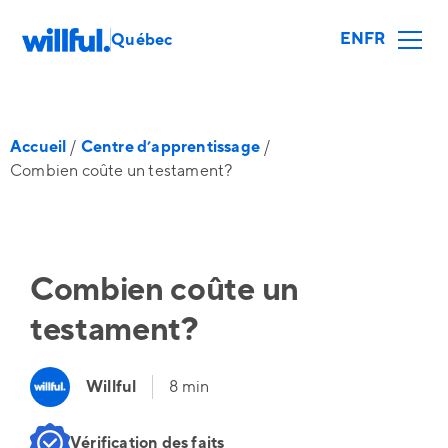
EN
FR
Québec
Accueil
/
Centre d’apprentissage
/
Combien coûte un testament?
Combien coûte un
testament?
Willful
8 min
Vérification des faits