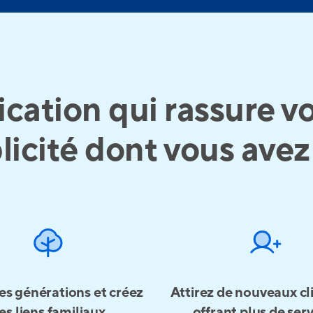
ication qui rassure vo
licité dont vous avez
les générations et créez
Attirez de nouveaux cl
es liens familiaux
offrant plus de ser