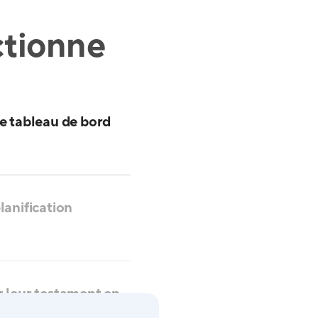
tionne
le tableau de bord
lanification
r leur testament en