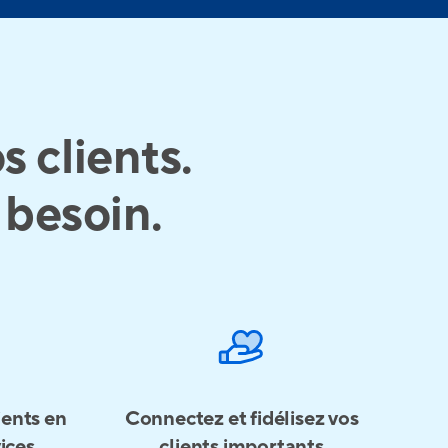
s clients.
 besoin.
ients en
Connectez et fidélisez vos
vices
clients importants