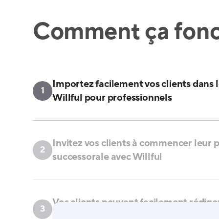
Comment ça fonc
Importez facilement vos clients dans 
1
Willful pour professionnels
Invitez vos clients à commencer leur p
2
successorale avec Willful
Vos clients peuvent facilement rédige
3
ligne en suivant des étapes simples