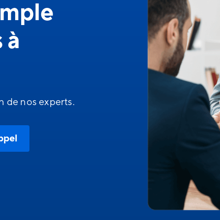
simple
s à
n de nos experts.
ppel